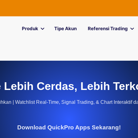
Produk
Tipe Akun
Referensi Trading
 Lebih Cerdas, Lebih Terk
kan | Watchlist Real-Time, Signal Trading, & Chart Interaktif d
Download QuickPro Apps Sekarang!