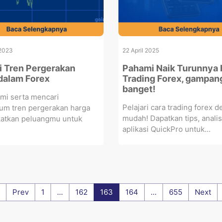
2023
22 April 2025
 Tren Pergerakan
Pahami Naik Turunnya 
dalam Forex
Trading Forex, gampan
banget!
i serta mencari
Pelajari cara trading forex 
m tren pergerakan harga
mudah! Dapatkan tips, analis
atkan peluangmu untuk
aplikasi QuickPro untuk...
Prev
1
...
162
163
164
...
655
Next