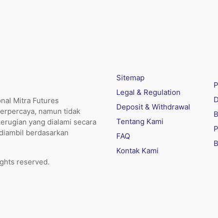
Sitemap
P
Legal & Regulation
D
nal Mitra Futures
Deposit & Withdrawal
erpercaya, namun tidak
B
Tentang Kami
kerugian yang dialami secara
P
 diambil berdasarkan
FAQ
B
Kontak Kami
ights reserved.