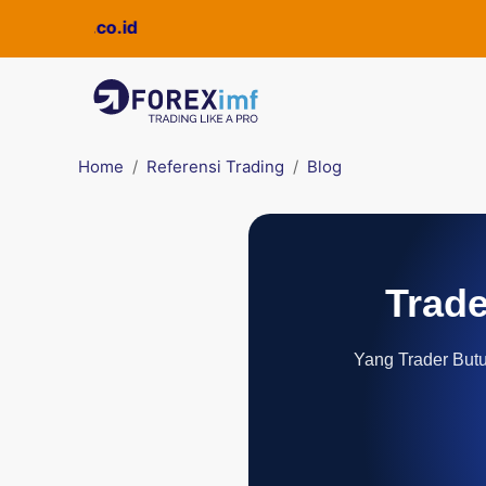
ickpro.co.id
Home
Referensi Trading
Blog
Trade
Yang Trader Butuh