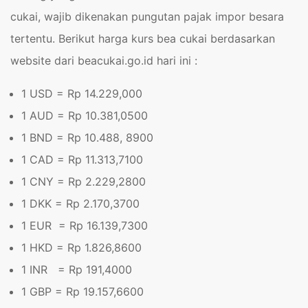
cukai, wajib dikenakan pungutan pajak impor besara
tertentu. Berikut harga kurs bea cukai berdasarkan
website dari beacukai.go.id hari ini :
1 USD = Rp 14.229,000
1 AUD = Rp
10.381,0500
1 BND = Rp
10.488, 8900
1 CAD = Rp
11.313,7100
1 CNY = Rp
2.229,2800
1 DKK = Rp
2.170,3700
1 EUR = Rp
16.139,7300
1 HKD = Rp
1.826,8600
1 INR = Rp
191,4000
1 GBP = Rp
19.157,6600