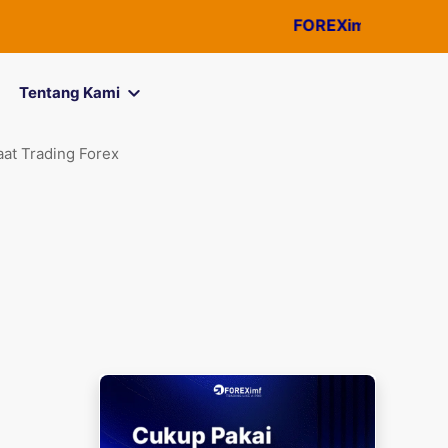
FOREXimf
kini menjadi
Quic
Tentang Kami
at Trading Forex