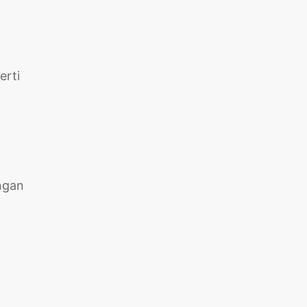
erti
ngan