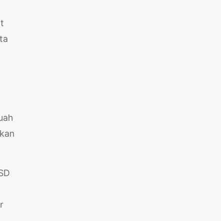
t
ta
buah
akan
USD
r