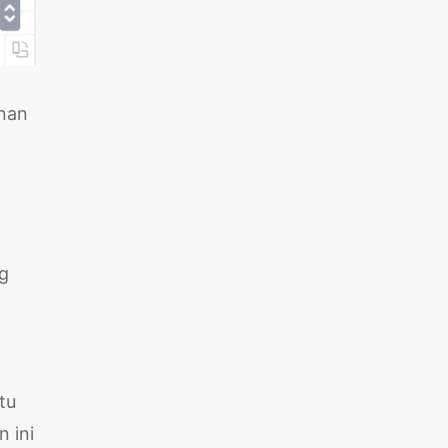
anan
ng
tu
n ini