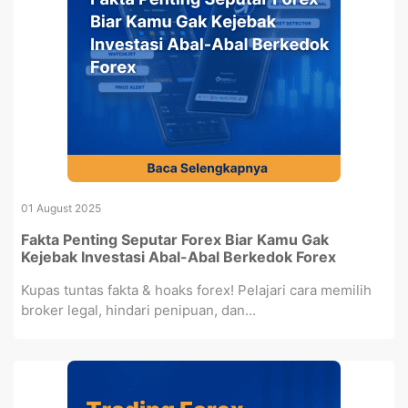
01 August 2025
Fakta Penting Seputar Forex Biar Kamu Gak
Kejebak Investasi Abal-Abal Berkedok Forex
Kupas tuntas fakta & hoaks forex! Pelajari cara memilih
broker legal, hindari penipuan, dan...