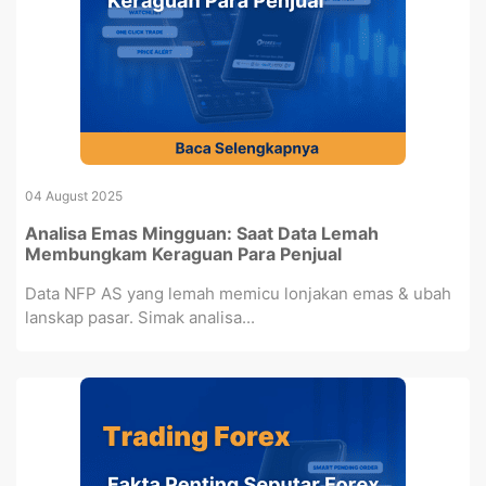
04 August 2025
Analisa Emas Mingguan: Saat Data Lemah
Membungkam Keraguan Para Penjual
Data NFP AS yang lemah memicu lonjakan emas & ubah
lanskap pasar. Simak analisa...