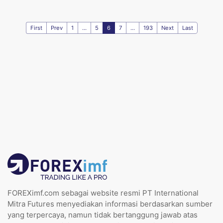
First
Prev
1
...
5
6
7
...
193
Next
Last
FOREXimf.com sebagai website resmi PT International
Mitra Futures menyediakan informasi berdasarkan sumber
yang terpercaya, namun tidak bertanggung jawab atas