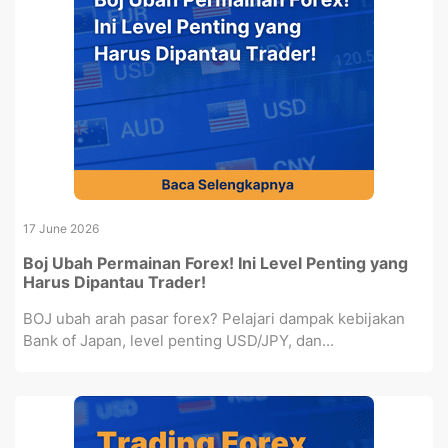
17 June 2026
Boj Ubah Permainan Forex! Ini Level Penting yang
Harus Dipantau Trader!
BOJ ubah arah pasar forex? Pelajari dampak kebijakan
Bank of Japan, level penting USD/JPY, dan...