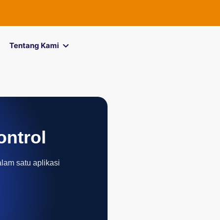
FOREXimf
kin
Tentang Kami
ontrol
alam satu aplikasi