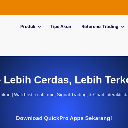
Produk
Tipe Akun
Referensi Trading
 Lebih Cerdas, Lebih Terk
kan | Watchlist Real-Time, Signal Trading, & Chart Interaktif d
Download QuickPro Apps Sekarang!