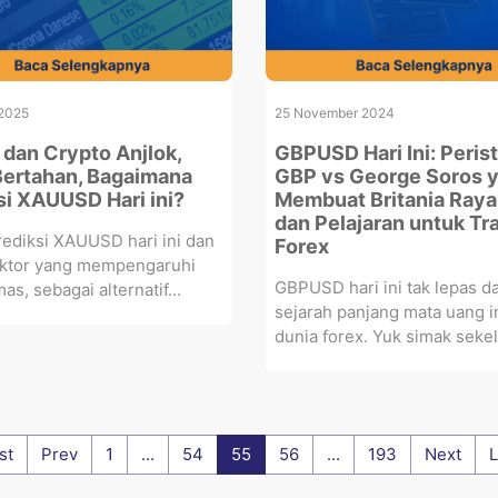
2025
25 November 2024
dan Crypto Anjlok,
GBPUSD Hari Ini: Peris
ertahan, Bagaimana
GBP vs George Soros 
si XAUUSD Hari ini?
Membuat Britania Raya 
dan Pelajaran untuk Tr
ediksi XAUUSD hari ini dan
Forex
faktor yang mempengaruhi
GBPUSD hari ini tak lepas da
as, sebagai alternatif...
sejarah panjang mata uang i
dunia forex. Yuk simak sekel
st
Prev
1
...
54
55
56
...
193
Next
L