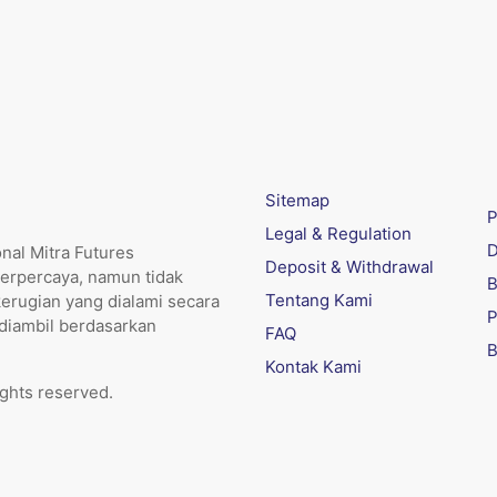
Sitemap
P
Legal & Regulation
D
nal Mitra Futures
Deposit & Withdrawal
erpercaya, namun tidak
B
Tentang Kami
kerugian yang dialami secara
P
 diambil berdasarkan
FAQ
B
Kontak Kami
ights reserved.