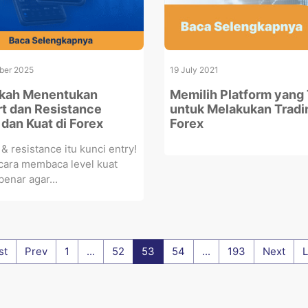
ber 2025
19 July 2021
gkah Menentukan
Memilih Platform yang
t dan Resistance
untuk Melakukan Tradi
 dan Kuat di Forex
Forex
& resistance itu kunci entry!
 cara membaca level kuat
enar agar...
st
Prev
1
...
52
53
54
...
193
Next
L