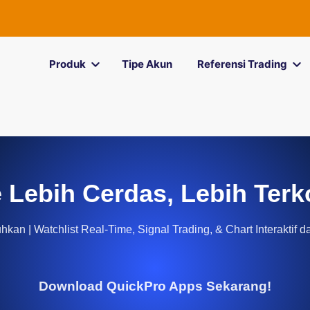
Produk
Tipe Akun
Referensi Trading
 Lebih Cerdas, Lebih Terk
kan | Watchlist Real-Time, Signal Trading, & Chart Interaktif d
Download QuickPro Apps Sekarang!