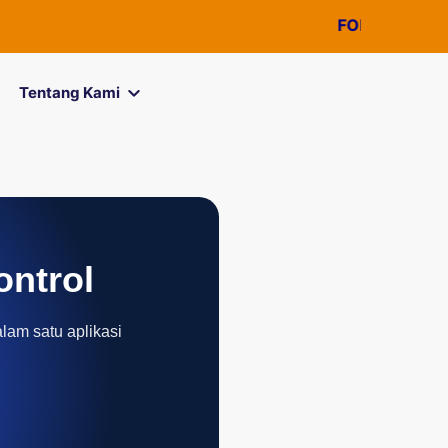
FOREXimf
kini m
Tentang Kami
ontrol
alam satu aplikasi