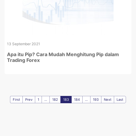
13 September 2021
Apa itu Pip? Cara Mudah Menghitung Pip dalam
Trading Forex
First
Prev
1
...
182
183
184
...
193
Next
Last