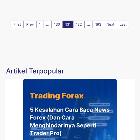
First
Prev
1
...
130
131
132
...
193
Next
Last
Artikel Terpopular