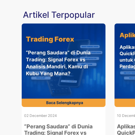
Artikel Terpopular
02 December 2024
10 Decemb
“Perang Saudara” di Dunia
Aplika
Trading: Signal Forex vs
QuickP