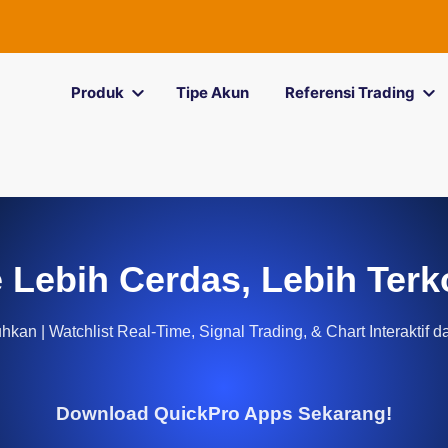
Produk
Tipe Akun
Referensi Trading
 Lebih Cerdas, Lebih Terk
kan | Watchlist Real-Time, Signal Trading, & Chart Interaktif d
Download QuickPro Apps Sekarang!