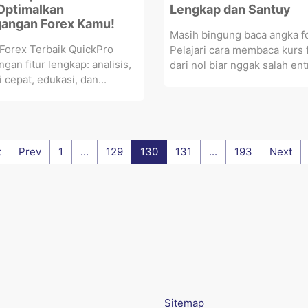
Optimalkan
Lengkap dan Santuy
angan Forex Kamu!
Masih bingung baca angka f
 Forex Terbaik QuickPro
Pelajari cara membaca kurs 
ngan fitur lengkap: analisis,
dari nol biar nggak salah entr
 cepat, edukasi, dan...
t
Prev
1
...
129
130
131
...
193
Next
Sitemap