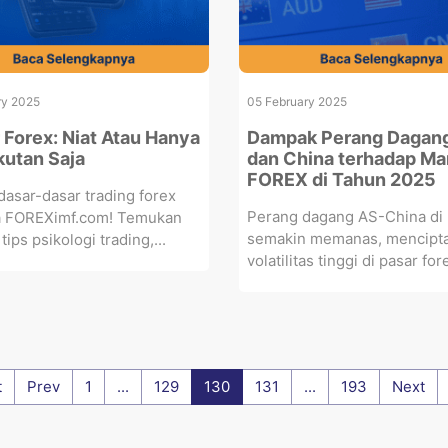
ry 2025
05 February 2025
r Forex: Niat Atau Hanya
Dampak Perang Dagan
Ikutan Saja
dan China terhadap Ma
FOREX di Tahun 2025
 dasar-dasar trading forex
Perang dagang AS-China di
 FOREXimf.com! Temukan
semakin memanas, mencipt
 tips psikologi trading,...
volatilitas tinggi di pasar fore
t
Prev
1
...
129
130
131
...
193
Next