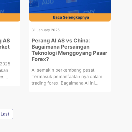
31 January 2025
g AS
Perang AI AS vs China:
rket
Bagaimana Persaingan
Teknologi Menggoyang Pasar
Forex?
 2025
AI semakin berkembang pesat.
akan
Termasuk pemanfaatan nya dalam
x....
trading forex. Bagaimana AI ini...
Last