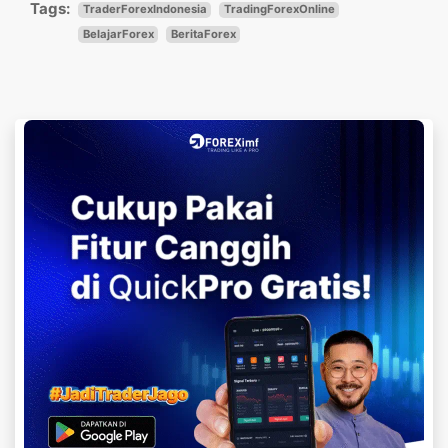
Tags:
TraderForexIndonesia
TradingForexOnline
BelajarForex
BeritaForex