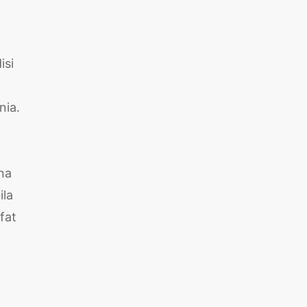
isi
nia.
na
ila
fat