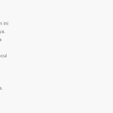
n ini
ya.
a
ncul
i
a.