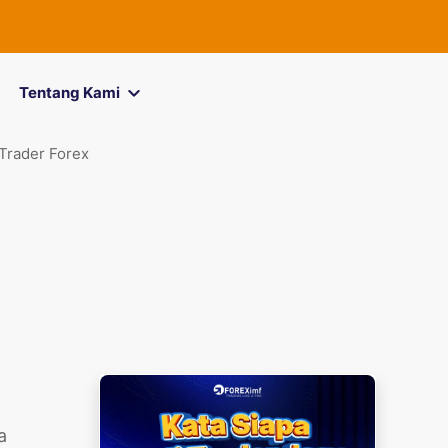
FOREXimf
kini me
Tentang Kami
 Trader Forex
a