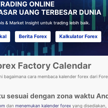
TRADING ONLINE
PASAR UANG TERBESAR DUNIA
s & Market Insight untuk trading lebih baik.
kal
Berita Forex
Kalkulator Forex
rex Factory Calendar
i bagaimana cara membaca kalender forex dari Fore
tu sesuai dengan zona waktu An
com
dan
menemukan kalender forex
yang disediakan,