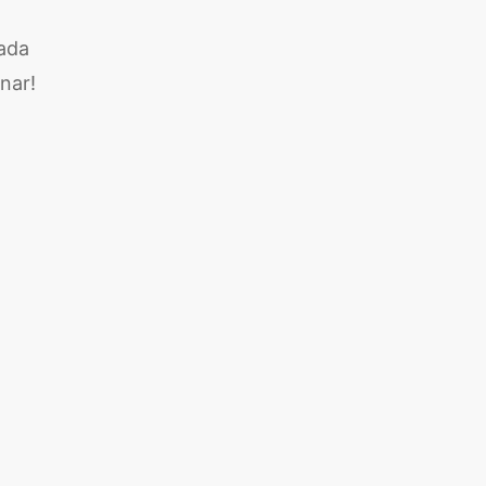
 ada
nar!