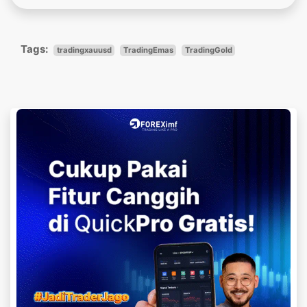
Tags:
tradingxauusd
TradingEmas
TradingGold