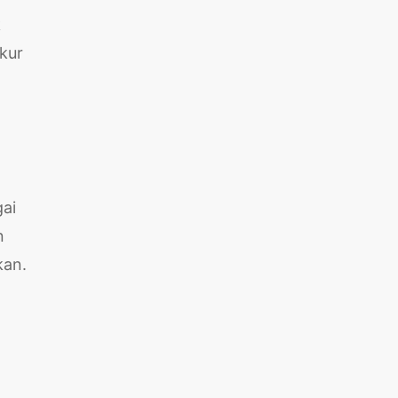
k
kur
gai
n
kan.