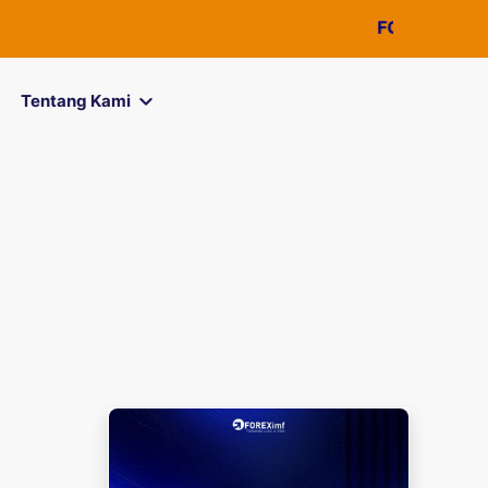
FOREXimf
kini menja
Tentang Kami