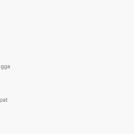
,
ngga
pat