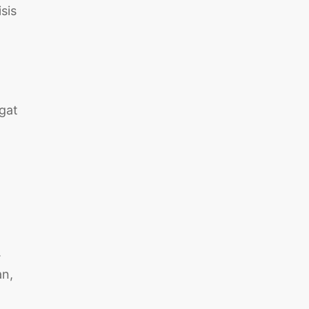
sis
gat
.
an,