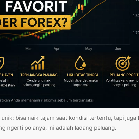
nik: bisa naik tajam saat kondisi tertentu, tapi juga 
g ngerti polanya, ini adalah ladang peluang.