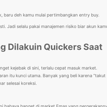
ik, baru deh kamu mulai pertimbangkan entry buy.
sti. Jadi selalu pakai manajemen risiko biar akun kam
g Dilakuin Quickers Saat
get kejebak di sini, terlalu cepat masuk market.
aran itu kunci utama. Banyak yang beli karena “takut
r selesai koreksi.
. Ini bahaya banget di market Emas yang pergerakann