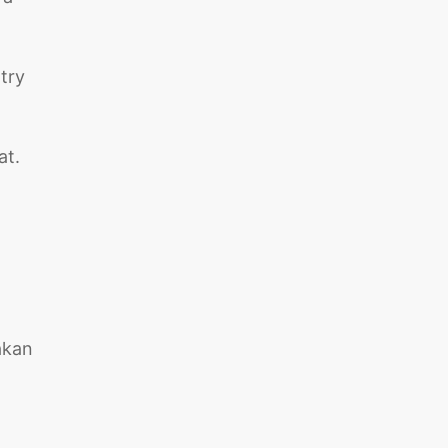
ntry
at.
akan