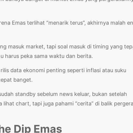
Karena Emas terlihat “menarik terus”, akhirnya malah e
ring masuk market, tapi soal masuk di timing yang tep
mu harus peka sama waktu dan berita.
lis data ekonomi penting seperti inflasi atau suku
cepat banget.
dah standby sebelum news keluar, bukan setelah
lihat chart, tapi juga pahami “cerita” di balik perger
the Dip Emas