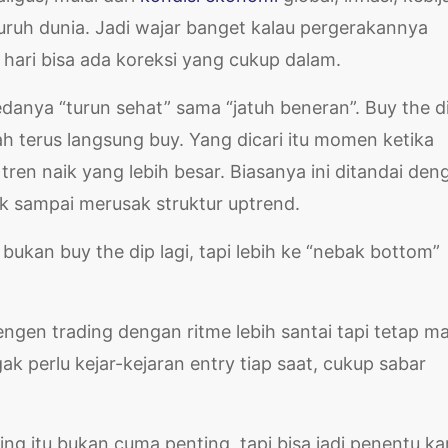
uruh dunia. Jadi wajar banget kalau pergerakannya
 hari bisa ada koreksi yang cukup dalam.
danya “turun sehat” sama “jatuh beneran”. Buy the d
ah terus langsung buy. Yang dicari itu momen ketika
tren naik yang lebih besar. Biasanya ini ditandai den
ak sampai merusak struktur uptrend.
bukan buy the dip lagi, tapi lebih ke “nebak bottom”
ngen trading dengan ritme lebih santai tapi tetap m
 perlu kejar-kejaran entry tiap saat, cukup sabar
ming itu bukan cuma penting, tapi bisa jadi penentu k