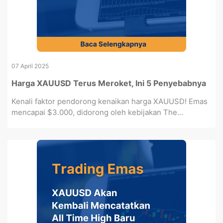
07 April 2025
Harga XAUUSD Terus Meroket, Ini 5 Penyebabnya
Kenali faktor pendorong kenaikan harga XAUUSD! Emas
mencapai $3.000, didorong oleh kebijakan The...