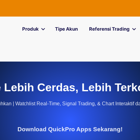
Produk
Tipe Akun
Referensi Trading
 Lebih Cerdas, Lebih Terk
kan | Watchlist Real-Time, Signal Trading, & Chart Interaktif d
Download QuickPro Apps Sekarang!