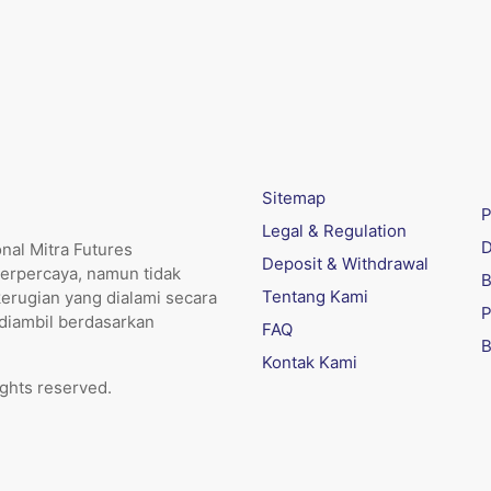
Sitemap
P
Legal & Regulation
D
nal Mitra Futures
Deposit & Withdrawal
erpercaya, namun tidak
B
Tentang Kami
kerugian yang dialami secara
P
 diambil berdasarkan
FAQ
B
Kontak Kami
ights reserved.