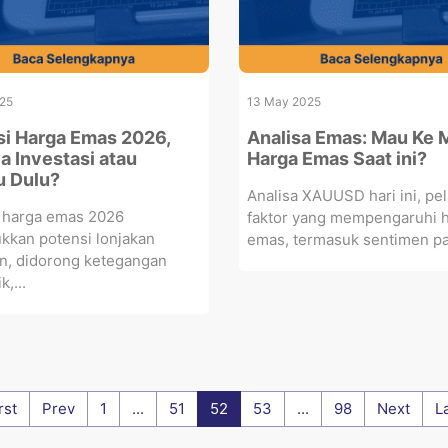
25
13 May 2025
si Harga Emas 2026,
Analisa Emas: Mau Ke 
a Investasi atau
Harga Emas Saat ini?
 Dulu?
Analisa XAUUSD hari ini, pel
i harga emas 2026
faktor yang mempengaruhi 
kkan potensi lonjakan
emas, termasuk sentimen pas
an, didorong ketegangan
k,...
rst
Prev
1
...
51
52
53
...
98
Next
L