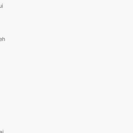
ui
eh
ai