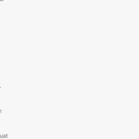
.
n
uat