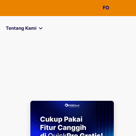
FOREXimf
kini menjad
Tentang Kami