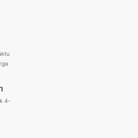
.
aktu
rga
h
k 4-
,