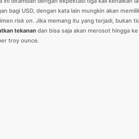
 ini ditambah dengan ekpektasi tiga kali kenaikan lag
n bagi USD, dengan kata lain mungkin akan memilik
timen
risk on
. Jika memang itu yang terjadi, bukan ti
atkan tekanan
dan bisa saja akan merosot hingga ke
per troy ounce.