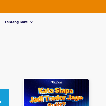
FOREXimf
ki
Tentang Kami
n