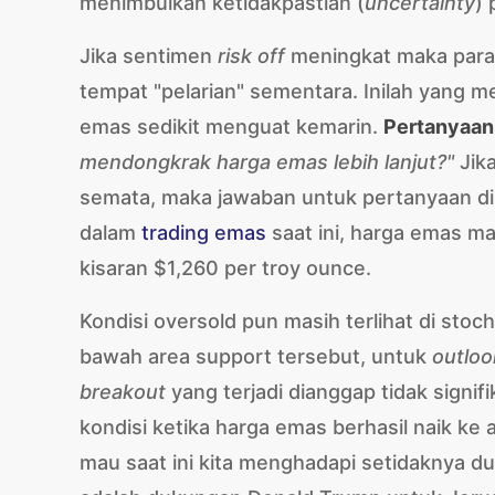
menimbulkan ketidakpastian (
uncertainty
) 
Jika sentimen
risk off
meningkat maka para
tempat "pelarian" sementara. Inilah yang
emas sedikit menguat kemarin.
Pertanyaa
mendongkrak harga emas lebih lanjut?"
Jika
semata, maka jawaban untuk pertanyaan di a
dalam
trading emas
saat ini, harga emas m
kisaran $1,260 per troy ounce.
Kondisi oversold pun masih terlihat di stoch
bawah area support tersebut, untuk
outlo
breakout
yang terjadi dianggap tidak signifik
kondisi ketika harga emas berhasil naik ke 
mau saat ini kita menghadapi setidaknya d