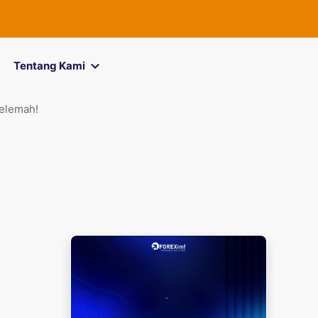
FOREXimf
k
Tentang Kami
Melemah!