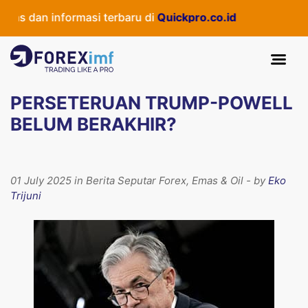
as dan informasi terbaru di
Quickpro.co.id
PERSETERUAN TRUMP-POWELL
BELUM BERAKHIR?
01 July 2025 in Berita Seputar Forex, Emas & Oil - by
Eko
Trijuni