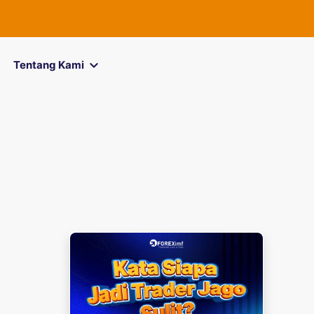
FOREXimf
k
Tentang Kami