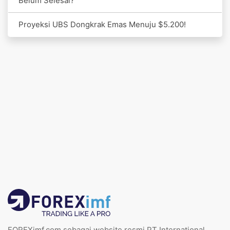
Belum Selesai?
Proyeksi UBS Dongkrak Emas Menuju $5.200!
FOREXimf.com sebagai website resmi PT International