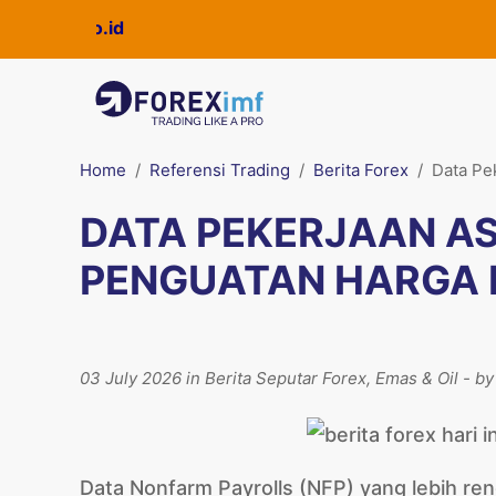
ckpro.co.id
Home
Referensi Trading
Berita Forex
Data Pe
DATA PEKERJAAN A
PENGUATAN HARGA
03 July 2026 in Berita Seputar Forex, Emas & Oil - b
Data Nonfarm Payrolls (NFP) yang lebih re