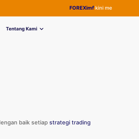
FOREXimf
kini menjadi
QuickP
Tentang Kami
dengan baik setiap
strategi trading