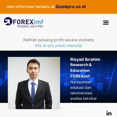
dan informasi terbaru di
Quickpro.co.id
Raihlah peluang profit secara otomatis
Klik di sini untuk memulai
Risyad Ibrahim
Research &
Education
FOREXimf
Narasumber
edukasi dan
rekomendasi
analisa teknikal
Specialisasi :
Trading Strategy ,
Techical Analysis