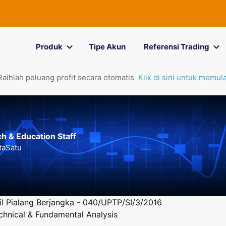
Produk
Tipe Akun
Referensi Trading
Raihlah peluang profit secara otomatis
Klik di sini untuk memula
h & Education Staff
taSatu
l Pialang Berjangka - 040/UPTP/SI/3/2016
hnical & Fundamental Analysis