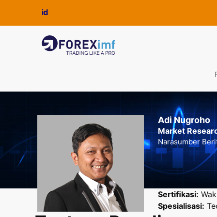
Adi Nugroho
Market Researc
Narasumber Beri
Sertiﬁkasi:
Waki
Spesialisasi:
Tec