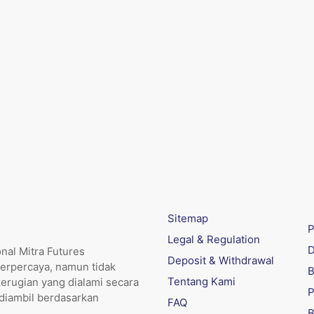
Sitemap
P
Legal & Regulation
D
nal Mitra Futures
Deposit & Withdrawal
erpercaya, namun tidak
B
Tentang Kami
kerugian yang dialami secara
P
 diambil berdasarkan
FAQ
B