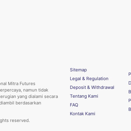
Sitemap
P
Legal & Regulation
D
nal Mitra Futures
Deposit & Withdrawal
erpercaya, namun tidak
B
Tentang Kami
kerugian yang dialami secara
P
 diambil berdasarkan
FAQ
B
Kontak Kami
ights reserved.