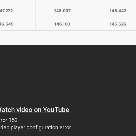
47.272
148.037
148.442
46.549
146.103
145.526