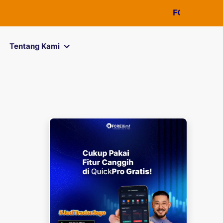
FOREXimf
kini me
Tentang Kami