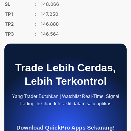
SL
:
148.066
TP1
:
147.250
TP2
:
146.888
TP3
:
146.564
Trade Lebih Cerdas,
Lebih Terkontrol
Yang Trader Butuhkan | Watchlist Real-Time, Signal
Trading, & Chart Interaktif dalam satu aplikasi
Download QuickPro Apps Sekarang!