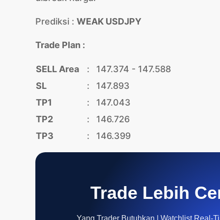
Prediksi :
WEAK USDJPY
Trade Plan :
SELL Area
:
147.374 - 147.588
SL
:
147.893
TP1
:
147.043
TP2
:
146.726
TP3
:
146.399
Trade Lebih Ce
Yang Trader Butuhkan | Watchlist Real-Tim