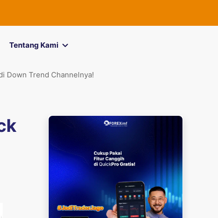
FOREXimf
kini
Tentang Kami
 di Down Trend Channelnya!
ck