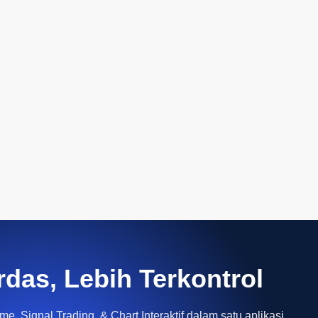
rdas, Lebih Terkontrol
e, Signal Trading, & Chart Interaktif dalam satu aplikasi