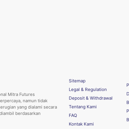
Sitemap
P
Legal & Regulation
D
nal Mitra Futures
Deposit & Withdrawal
erpercaya, namun tidak
B
Tentang Kami
kerugian yang dialami secara
P
 diambil berdasarkan
FAQ
B
Kontak Kami