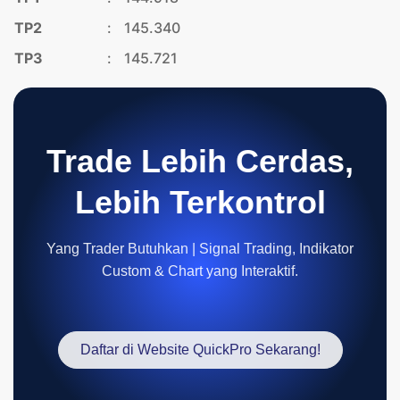
TP2
:
145.340
TP3
:
145.721
Trade Lebih Cerdas,
Lebih Terkontrol
Yang Trader Butuhkan | Signal Trading, Indikator
Custom & Chart yang Interaktif.
Daftar di Website QuickPro Sekarang!