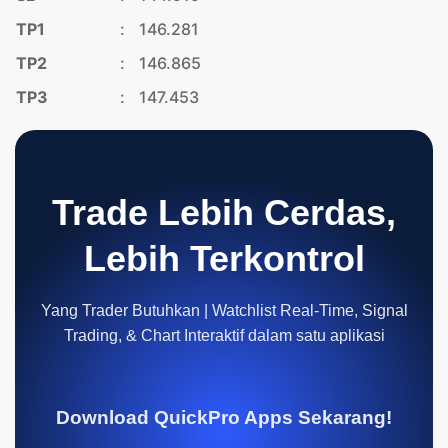
TP1
:
146.281
TP2
:
146.865
TP3
:
147.453
Trade Lebih Cerdas,
Lebih Terkontrol
Yang Trader Butuhkan | Watchlist Real-Time, Signal
Trading, & Chart Interaktif dalam satu aplikasi
Download QuickPro Apps Sekarang!