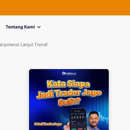
FOREXimf
kini
Tentang Kami
rpotensi Lanjut Trend!