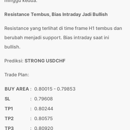
minggu kedua.
Resistance Tembus, Bias Intraday Jadi Bullish
Resistance yang terlihat di time frame H1 tembus dan
berubah menjadi support. Bias intraday saat ini
bullish.
Prediksi:
STRONG USDCHF
Trade Plan:
BUY AREA
:
0.80015 - 0.79853
SL
:
0.79608
TP1
:
0.80244
TP2
:
0.80575
TP3
:
0.80920