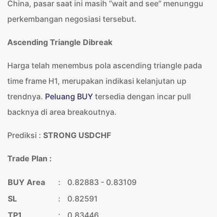
China, pasar saat ini masih “wait and see” menunggu
perkembangan negosiasi tersebut.
Ascending Triangle Dibreak
Harga telah menembus pola ascending triangle pada
time frame H1, merupakan indikasi kelanjutan up
trendnya.
Peluang BUY
tersedia dengan incar pull
backnya di area breakoutnya.
Prediksi :
STRONG USDCHF
Trade Plan :
BUY Area
:
0.82883 - 0.83109
SL
:
0.82591
TP1
:
0.83446