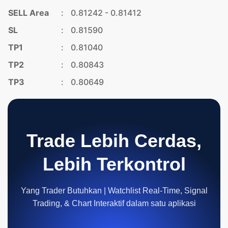
SELL Area
:
0.81242 - 0.81412
SL
:
0.81590
TP1
:
0.81040
TP2
:
0.80843
TP3
:
0.80649
Trade Lebih Cerdas,
Lebih Terkontrol
Yang Trader Butuhkan | Watchlist Real-Time, Signal
Trading, & Chart Interaktif dalam satu aplikasi