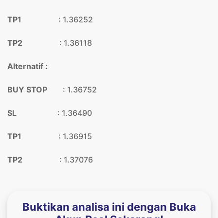
TP1
: 1.36252
TP2
: 1.36118
Alternatif :
BUY STOP
: 1.36752
SL
: 1.36490
TP1
: 1.36915
TP2
: 1.37076
Buktikan analisa ini dengan Buka