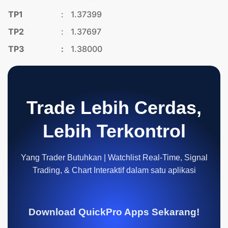
TP1
:
1.37399
TP2
:
1.37697
TP3
:
1.38000
Trade Lebih Cerdas,
Lebih Terkontrol
Yang Trader Butuhkan | Watchlist Real-Time, Signal
Trading, & Chart Interaktif dalam satu aplikasi
Download QuickPro Apps Sekarang!