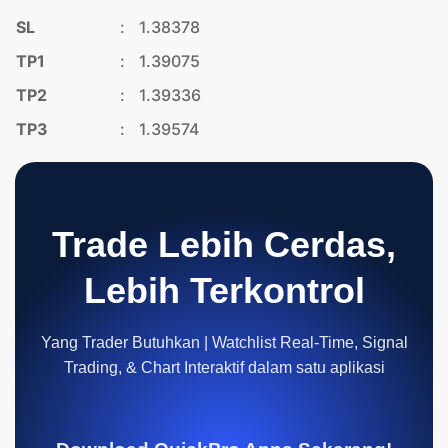
SL
:
1.38378
TP1
:
1.39075
TP2
:
1.39336
TP3
:
1.39574
Trade Lebih Cerdas,
Lebih Terkontrol
Yang Trader Butuhkan | Watchlist Real-Time, Signal
Trading, & Chart Interaktif dalam satu aplikasi