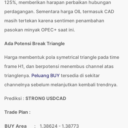
125%, memberikan harapan perbaikan hubungan
perdagangan. Sementara harga OIL termasuk CAD
masih tertekan karena sentimen penambahan
pasokan minyak OPEC+ saat ini.
Ada Potensi Break Triangle
Harga membentuk pola symetrical triangle pada time
frame H1, dan berpotensi menembus channel atas
trianglenya.
Peluang BUY
tersedia di sekitar
channelnya sebelum melanjutkan kembali trendnya.
Prediksi :
STRONG USDCAD
Trade Plan :
BUY Area
:
1.38624 - 1.38773