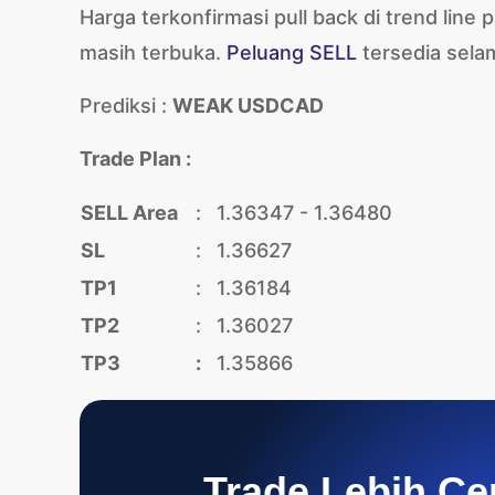
Harga terkonfirmasi pull back di trend line
masih terbuka.
Peluang SELL
tersedia selam
Prediksi :
WEAK USDCAD
Trade Plan :
SELL Area
:
1.36347 - 1.36480
SL
:
1.36627
TP1
:
1.36184
TP2
:
1.36027
TP3
:
1.35866
Trade Lebih Ce