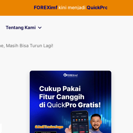
FOREXimf
kini menjadi
QuickPro
— Semua aktivita
Tentang Kami
e, Masih Bisa Turun Lagi!