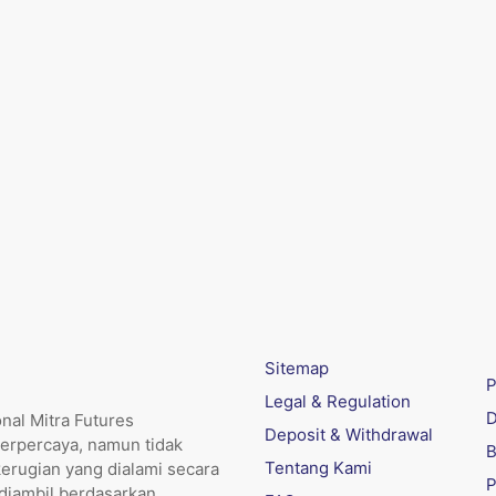
Sitemap
P
Legal & Regulation
D
nal Mitra Futures
Deposit & Withdrawal
erpercaya, namun tidak
B
Tentang Kami
kerugian yang dialami secara
P
 diambil berdasarkan