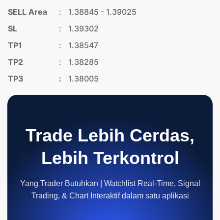
SELL Area
:
1.38845 - 1.39025
SL
:
1.39302
TP1
:
1.38547
TP2
:
1.38285
TP3
:
1.38005
Trade Lebih Cerdas,
Lebih Terkontrol
Yang Trader Butuhkan | Watchlist Real-Time, Signal
Trading, & Chart Interaktif dalam satu aplikasi