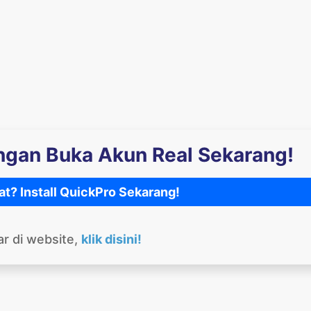
engan Buka Akun Real Sekarang!
at? Install QuickPro Sekarang!
ar di website,
klik disini!