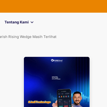
FOREXimf
kini 
Tentang Kami
rish Rising Wedge Masih Terlihat