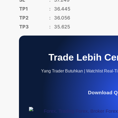
TP1
:
36.445
TP2
:
36.056
TP3
:
35.625
Trade Lebih Ce
Yang Trader Butuhkan | Watchlist Real-Tim
Download Q