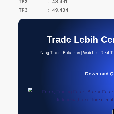
TP2
:
48.491
TP3
:
49.434
Trade Lebih Ce
Yang Trader Butuhkan | Watchlist Real-Tim
Download Q