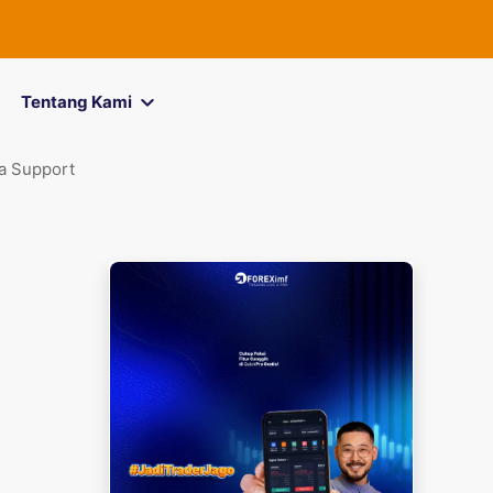
FOREXimf
kini
Tentang Kami
a Support