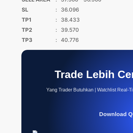
SL
:
36.096
TP1
:
38.433
TP2
:
39.570
TP3
:
40.776
Trade Lebih Ce
Yang Trader Butuhkan | Watchlist Real-Tim
Download Q