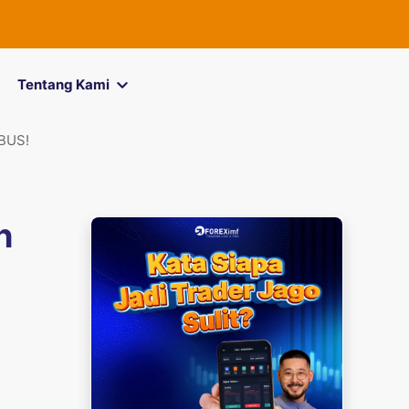
FOREXimf
k
Tentang Kami
BUS!
h