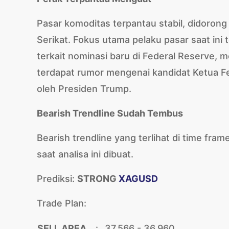
Pasar komoditas terpantau stabil, didoron
Serikat. Fokus utama pelaku pasar saat in
terkait nominasi baru di Federal Reserve, m
terdapat rumor mengenai kandidat Ketua F
oleh Presiden Trump.
Bearish Trendline Sudah Tembus
Bearish trendline yang terlihat di time fra
saat analisa ini dibuat.
Prediksi:
STRONG
XAGUSD
Trade Plan:
SELL AREA
:
37.566 - 36.960