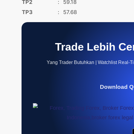
TP2
:
59.18
TP3
:
57.68
Trade Lebih Ce
Yang Trader Butuhkan | Watchlist Real-Tim
Download Q