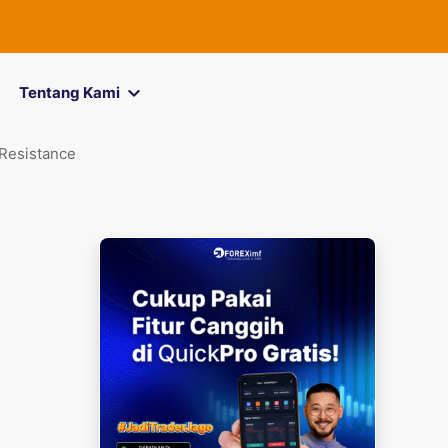
FOREXimf
kini 
Tentang Kami
 Resistance