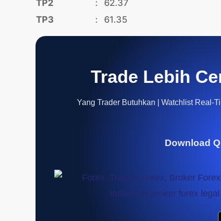
TP2
:
62.37
TP3
:
61.35
Trade Lebih Ce
Yang Trader Butuhkan | Watchlist Real-Tim
Download Q