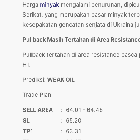
Harga
minyak
mengalami penurunan, dipicu
Serikat, yang merupakan pasar minyak terbes
kesepakatan gencatan senjata di Ukraina j
Pullback Masih Tertahan di Area Resistanc
Pullback tertahan di area resistance pasca 
H1.
Prediksi:
WEAK OIL
Trade Plan:
SELL AREA
:
64.01 - 64.48
SL
:
65.20
TP1
:
63.31