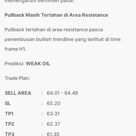
memengaruhi sentimen pasar.
Pullback Masih Tertahan di Area Resistance
Pullback tertahan di area resistance pasca
penembusan bullish trendline yang terlihat di time
frame H1.
Prediksi:
WEAK OIL
Trade Plan:
SELL AREA
:
64.01 - 64.48
SL
:
65.20
TP1
:
63.31
TP2
:
62.37
TP3
:
61.35