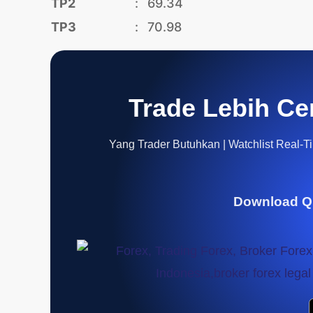
TP2
:
69.34
TP3
:
70.98
Trade Lebih Ce
Yang Trader Butuhkan | Watchlist Real-Tim
Download Q