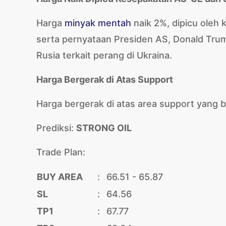
Harga
minyak mentah
naik 2%, dipicu oleh
serta pernyataan Presiden AS, Donald Tru
Rusia terkait perang di Ukraina.
Harga Bergerak di Atas Support
Harga bergerak di atas area support yang b
Prediksi:
STRONG OIL
Trade Plan:
BUY AREA
:
66.51 - 65.87
SL
:
64.56
TP1
:
67.77