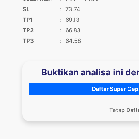
SL
:
73.74
TP1
:
69.13
TP2
:
66.83
TP3
:
64.58
Buktikan analisa ini d
Daftar Super Cep
Tetap Daft