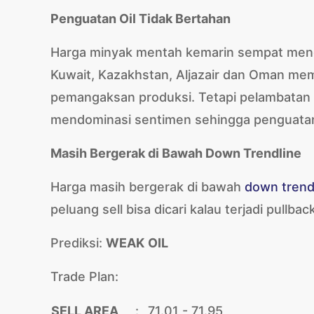
Penguatan Oil Tidak Bertahan
Harga minyak mentah kemarin sempat mengua
Kuwait, Kazakhstan, Aljazair dan Oman me
pemangaksan produksi. Tetapi pelambatan 
mendominasi sentimen sehingga penguatan 
Masih Bergerak di Bawah Down Trendline
Harga masih bergerak di bawah
down trend
peluang sell bisa dicari kalau terjadi pullba
Prediksi:
WEAK
OIL
Trade Plan:
SELL AREA
:
71.01 - 71.95