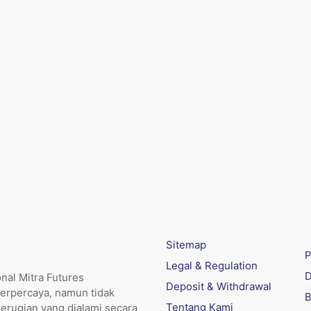
Sitemap
P
Legal & Regulation
D
nal Mitra Futures
Deposit & Withdrawal
erpercaya, namun tidak
B
Tentang Kami
kerugian yang dialami secara