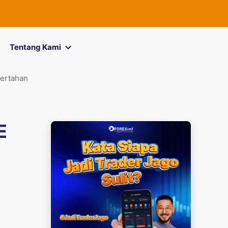
FOREXimf
kin
Tentang Kami
ertahan
E